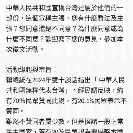
中華人民共和國宣稱台灣是屬於他們的一
部份，這個宣稱主張，您有什麼看法及主
張？您同意還是不同意？為什麼同意或為
什麼不同意？歡迎寫下您的意見，參加本
次徵文活動。
活動緣起與宗旨：
賴總統在
年雙十談話指出「
中華人民
2024
共和國無權代表台灣」。經民調反映，約
有
％民眾贊同此說，有
民眾表示不
70
20.1%
贊同。
雖然不贊同者屬少數，但是揆諸一般正常
民主國家，若有
％民眾認為要侵略本國
20