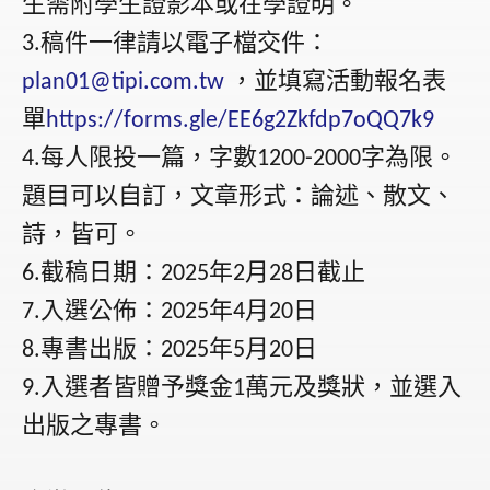
生需附學生證影本或在學證明。
稿件一律請以電子檔交件：
3.
，並填寫活動報名表
plan01@tipi.com.tw
單
https://forms.gle/EE6g2Zkfdp7oQQ7k9
每人限投一篇，字數
字為限。
4.
1200-2000
題目可以自訂，文章形式：論述、散文、
詩，皆可。
截稿日期：
年
月
日截止
6.
2025
2
28
入選公佈：
年
月
日
7.
2025
4
20
專書出版：
年
月
日
8.
2025
5
20
入選者皆贈予獎金
萬元及獎狀，並選入
9.
1
出版之專書。