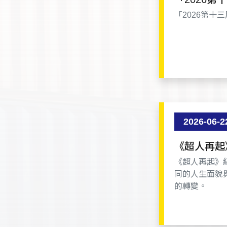
「2026第十
2026-06-2
《超人再起
士，如何克
《超人再起》
同的人生面貌
的轉變。