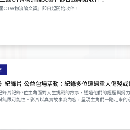
三屆CTW物流論文獎」即日起開始收件！
2
》紀錄片 公益包場活動：紀錄多位遭遇重大傷殘或
服劇變、重拾希望的真人真事
紀錄片記錄7位主角面對人生挑戰的故事，透過他們的經歷與努
與無限可能性。影片以真實故事為內容，呈現主角們一路走來的