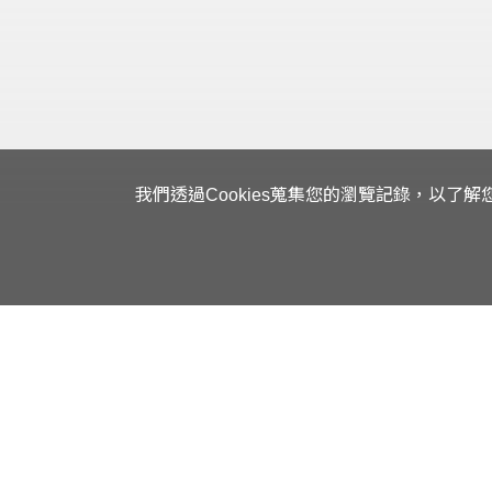
我們透過Cookies蒐集您的瀏覽記錄，以了
客戶服務平台入
喜提達物流股份有限公司