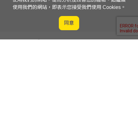
使用我們的網站，即表示您接受我們使用 Cookies。
同意
客戶服務平台入口網站
供應商平台入口網站
喜提達物流股份有限公司
桃園市楊梅區獅一路7號
03-496-4666
隱私權政策
聯絡我們