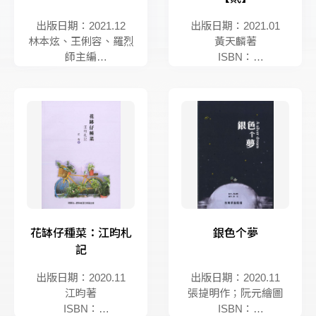
出版日期：2021.12
出版日期：2021.01
林本炫、王俐容、羅烈
黃天麟著
師主編
ISBN：
ISBN：
9789869989206
9789868343931
花缽仔種菜：江昀札
銀色个夢
記
出版日期：2020.11
出版日期：2020.11
江昀著
張㨗明作；阮元繪圖
ISBN：
ISBN：