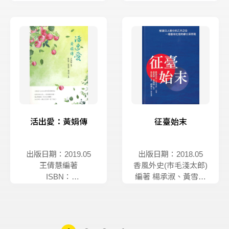
9789869228350
9789573911234
活出愛：黃娟傳
征臺始末
出版日期：2019.05
出版日期：2018.05
王倩慧編著
香風外史(市毛淺太郎)
ISBN：
編著 楊承淑、黃雪琴
9789869228343
譯
ISBN：
9789868552746