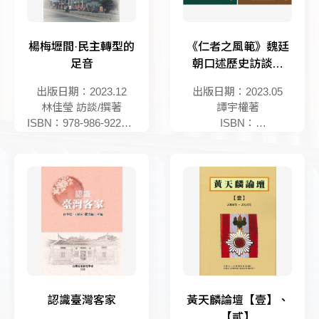
楊梅壢間·民主轉型的
《仁者之風範》魏廷
足音
朝口述歷史訪談錄
【上】、【下】
出版日期：2023.12
出版日期：2023.05
林佳瑩 訪談/撰著
譚宇權著
ISBN：978-986-92283-
ISBN：
6-7
9789863072317
認識臺灣客家
黃天麟論壇【壹】、
【貳】