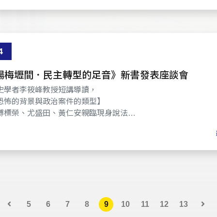
4
六)《楊梅壢間．民主轉型的足音》新書發表座談會
史學者李筱峰教授短講導讀，
恐怖的背景與政治案件的類型】
傅標榮、尤盛田、黃仁安親臨現身說法
書一窺市井小民在台灣從威權走向民主轉型期間所受的影響，
又是如何各自在自由民主台灣實踐公民參與的過程……
5
6
7
8
9
10
11
12
13