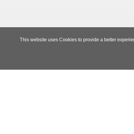
This website uses Cookies to provide a better experie
Orders Manageme
CTW Logistics Corporation
No.7,Shi 1st
03-496-4666