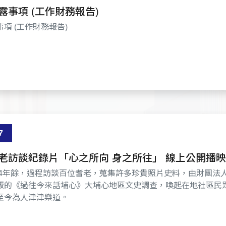
露事項 (工作財務報告)
項 (工作財務報告)
7
楊梅埔心耆老訪談紀錄片「心之所向 身之所往」 線上公開播映
歷時4年餘，過程訪談百位耆老，蒐集許多珍貴照片史料，由財團法
版的《過往今來話埔心》大埔心地區文史調查，喚起在地社區民
至今為人津津樂道。