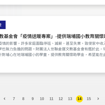
2
教基金會「疫情送暖專案」-提供瑞埔國小教育關懷
-19疫情的影響，許多家庭面臨停班、減薪，甚至失業，致使家中
學也無力負擔的問題。財團法人世聯倉運文教基金會有鑑於此，
針對埔心在地瑞埔國小的學童，提供教育關懷助學金，希望能在
以及他們的家庭稍微減輕一點負擔。
7
8
9
10
11
12
13
14
15