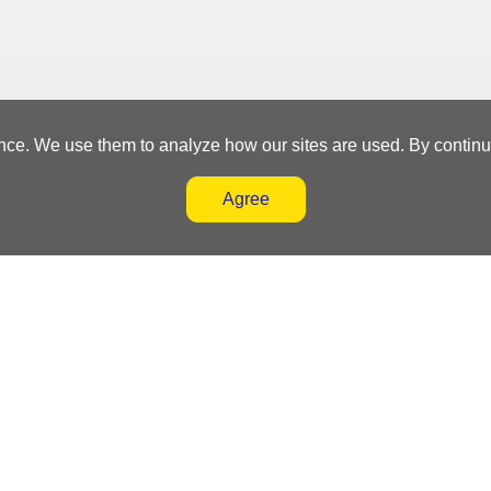
nce. We use them to analyze how our sites are used. By continuin
Agree
nt System
Subscribe
Terms and
Contact Us