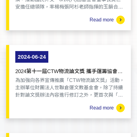
安擔任總領隊，率楊梅張阿杉老師指揮的玉韻合唱
團、萬駿合唱團及新住民合唱團赴日本熊本宇城市
Read more
參與「第一回日台親善音樂會」演出，讓美妙的歌
聲拉進台日二地民眾的距離，開展友好情誼。
2024-06-24
2024第十一屆CTW物流論文獎 攜手運籌協會加
強推廣 盼今年更多優質論文參選
為加強向各界宣傳推廣「CTW物流論文獎」活動，
主辦單位財團法人世聯倉運文教基金會，除了持續
針對論文獎辦法內容進行修訂之外，更首次與「全
球商貿運籌發展協會」攜手合作，冀盼在運籌協會
Read more
的助力之下向大學校院師生擴大宣傳推廣活動，提
高論文獎的能見度與支持度，進而徵集到更多優質
論文投稿參選。