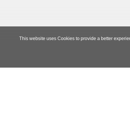
This website uses Cookies to provide a better experie
Orders Manageme
CTW Logistics Corporation
No.7,Shi 1st
03-496-4666