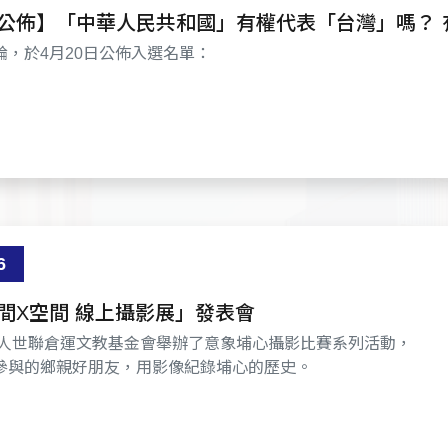
公佈】「中華人民共和國」有權代表「台灣」嗎？ 
論，於4月20日公佈入選名單：
6
間X空間 線上攝影展」發表會
團法人世聯倉運文教基金會舉辦了意象埔心攝影比賽系列活動，
參與的鄉親好朋友，用影像紀錄埔心的歷史。