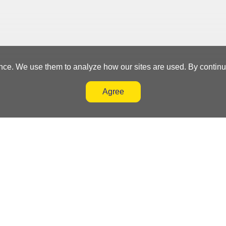
nce. We use them to analyze how our sites are used. By continuin
Agree
nt System
Subscribe
Terms and
Contact Us