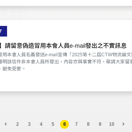
7
】請留意偽造冒用本會人員e-mail發出之不實訊息
用本會人員名義發送e-mail宣傳「2025第十二屆CTW物流論
聲明該信件非本會人員所發出，內容亦與事實不符，敬請大家留
，避免受害。
2
3
4
5
6
7
8
9
10