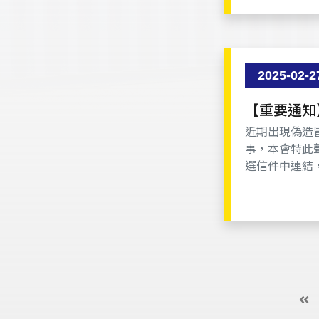
2025-02-2
【重要通知
近期出現偽造冒
事，本會特此
選信件中連結